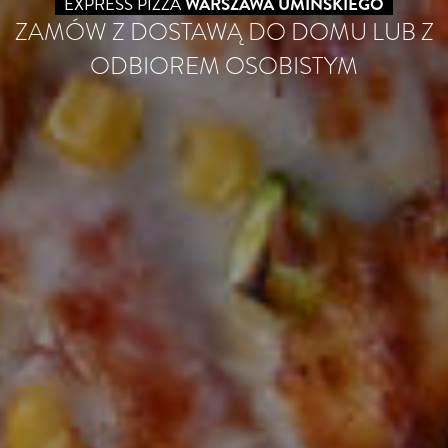
EXPRESS PIZZA
WARSZAWA UMIŃSKIEGO
ZAMÓW Z DOSTAWĄ DO DOMU LUB Z
ODBIOREM OSOBISTYM