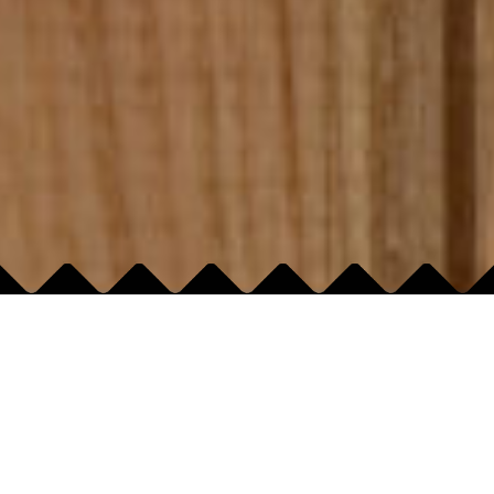
ADRES:
GODZINY OTWARCIA:
AL. WYZWOLENIA 15
Poniedziałek
20:00-02:00
Wtorek
20:00-02:00
70-554
Środa
20:00-02:00
794 21 21 21
Czwartek
20:00-02:00
Piątek
20:00-02:00